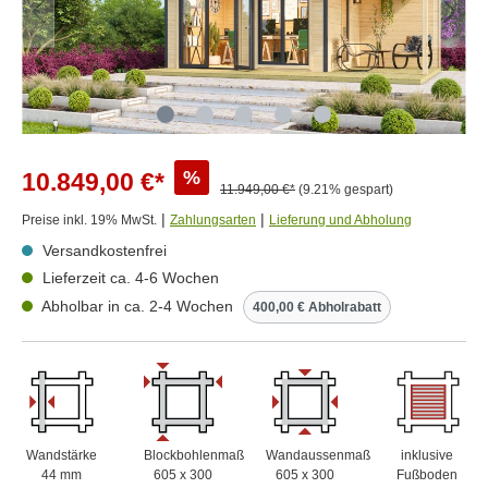
%
10.849,00 €*
11.949,00 €*
(9.21% gespart)
|
|
Preise inkl. 19% MwSt.
Zahlungsarten
Lieferung und Abholung
Versandkostenfrei
Lieferzeit ca. 4-6 Wochen
Abholbar in ca. 2-4 Wochen
400,00 € Abholrabatt
Wandstärke
Blockbohlenmaß
Wandaussenmaß
inklusive
44 mm
605 x 300
605 x 300
Fußboden