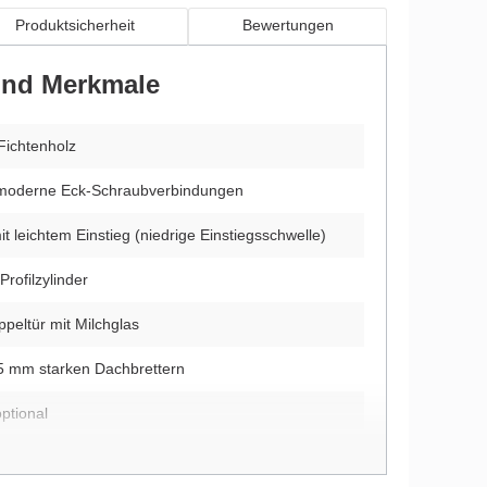
Produktsicherheit
Bewertungen
 und Merkmale
Fichtenholz
 moderne Eck-Schraubverbindungen
t leichtem Einstieg (niedrige Einstiegsschwelle)
Profilzylinder
peltür mit Milchglas
5 mm starken Dachbrettern
ptional
itung und Montagematerial im Lieferumfang