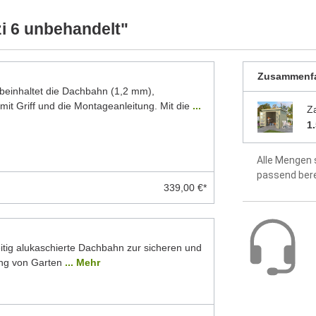
2 Jahre Hers
i 6 unbehandelt"
Zusammenf
inhaltet die Dachbahn (1,2 mm),
mit Griff und die Montageanleitung. Mit die
...
Z
1
Alle Mengen 
passend ber
339,00 €*
itig alukaschierte Dachbahn zur sicheren und
ng von Garten
... Mehr