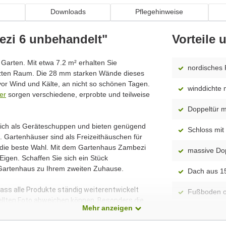
n
Downloads
Pflegehinweise
ezi 6 unbehandelt"
Vorteile
n Garten. Mit etwa 7.2 m² erhalten Sie
nordisches 
tzten Raum. Die 28 mm starken Wände dieses
or Wind und Kälte, an nicht so schönen Tagen.
winddichte
er
sorgen verschiedene, erprobte und teilweise
Doppeltür mi
 sich als Geräteschuppen und bieten genügend
Schloss mit 
 Gartenhäuser sind als Freizeithäuschen für
n die beste Wahl. Mit dem Gartenhaus Zambezi
massive Dop
igen. Schaffen Sie sich ein Stück
 Gartenhaus zu Ihrem zweiten Zuhause.
Dach aus 1
dass alle Produkte ständig weiterentwickelt
Fußboden o
ellten Foto abweichen können. Besonders die
Mehr anzeigen
 Modelle dar. Alle Maße sind Circa-Angaben.
Montageanle
enthalten