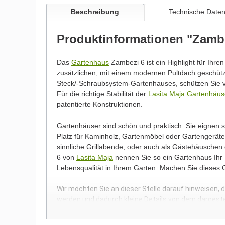
Beschreibung
Technische Date
Produktinformationen "Zamb
Das
Gartenhaus
Zambezi 6 ist ein Highlight für Ihre
zusätzlichen, mit einem modernen Pultdach geschü
Steck/-Schraubsystem-Gartenhauses, schützen Sie v
Für die richtige Stabilität der
Lasita Maja Gartenhäus
patentierte Konstruktionen.
Gartenhäuser sind schön und praktisch. Sie eignen
Platz für Kaminholz, Gartenmöbel oder Gartengeräte.
sinnliche Grillabende, oder auch als Gästehäusche
6 von
Lasita Maja
nennen Sie so ein Gartenhaus Ihr E
Lebensqualität in Ihrem Garten. Machen Sie dieses
Wir möchten Sie an dieser Stelle darauf hinweisen, 
werden und dadurch kleine Details von dem dargest
Bilder unserer Kunden stellen teilweise modifizierte