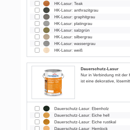
HK-Lasur: Teak
HK-Lasur: anthrazitgrau
HK-Lasur: graphitgrau
HK-Lasur: platingrau
HK-Lasur: salzgrün
HK-Lasur: silbergrau
HK-Lasur: wassergrau
HK-Lasur: weiß
Dauerschutz-Lasur
Nur in Verbindung mit der
ist eine dekorative, lösemit
Dauerschutz-Lasur: Ebenholz
Dauerschutz-Lasur: Eiche hell
Dauerschutz-Lasur: Eiche rustikal
Dauerschutz-Lasur: Hemlock