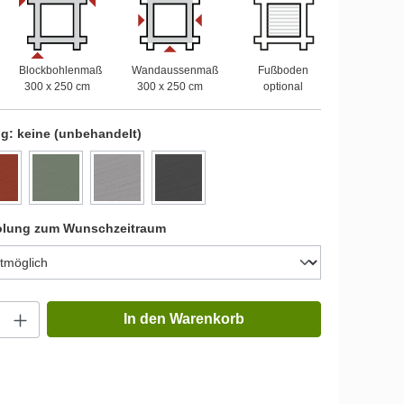
Blockbohlenmaß
Wandaussenmaß
Fußboden
300 x 250 cm
300 x 250 cm
optional
ng:
keine (unbehandelt)
olung zum Wunschzeitraum
In den Warenkorb