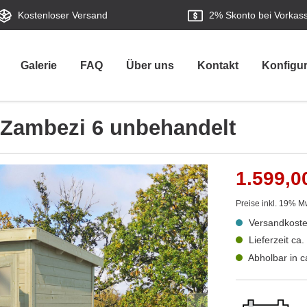
Kostenloser Versand
2%
Skonto bei Vorkas
Galerie
FAQ
Über uns
Kontakt
Konfigur
 Zambezi 6 unbehandelt
1.599,0
Preise inkl. 19% M
Versandkoste
Lieferzeit ca
Abholbar in 