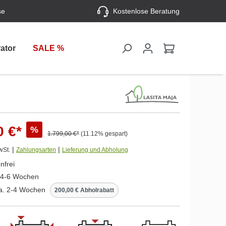
se
Kostenlose Beratung
ator
SALE %
0 €*
%
1.799,00 €*
(11.12% gespart)
|
|
wSt.
Zahlungsarten
Lieferung und Abholung
nfrei
. 4-6 Wochen
ca. 2-4 Wochen
200,00 € Abholrabatt