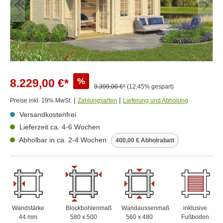
%
8.229,00 €*
9.399,00 €*
(12.45% gespart)
|
|
Preise inkl. 19% MwSt.
Zahlungsarten
Lieferung und Abholung
Versandkostenfrei
Lieferzeit ca. 4-6 Wochen
Abholbar in ca. 2-4 Wochen
400,00 € Abholrabatt
Wandstärke
Blockbohlenmaß
Wandaussenmaß
inklusive
44 mm
580 x 500
560 x 480
Fußboden