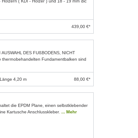
 Hölzern ( KDI - Hölzer ) und 18 - 19 mm dic
439,00 €*
I AUSWAHL DES FUßBODENS, NICHT
thermobehandelten Fundamentbalken sind
 Länge 4,20 m
88,00 €*
ltet die EPDM Plane, einen selbstklebender
eine Kartusche Anschlusskleber.
... Mehr