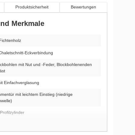
Produktsicherheit
Bewertungen
 und Merkmale
Fichtenholz
Chaletschnitt-Eckverbindung
ckbohlen mit Nut und -Feder, Blockbohlenenden
äst
it Einfachverglasung
mentür mit leichtem Einstieg (niedrige
hwelle)
Profilzylinder
ehrte Montage möglich (nur beim unbehandelten