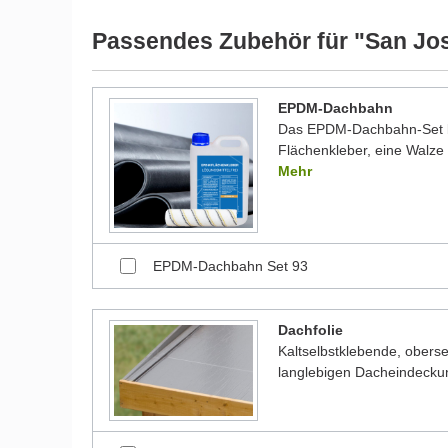
werden und dadurch kleine Details von dem dargest
Bilder unserer Kunden stellen teilweise modifizierte
Passendes Zubehör für "San Jos
EPDM-Dachbahn
Das EPDM-Dachbahn-Set be
Flächenkleber, eine Walze 
Mehr
EPDM-Dachbahn Set 93
Dachfolie
Kaltselbstklebende, oberse
langlebigen Dacheindecku