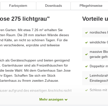
Farbsystem
Downloads
Pflegehinweise
ose 275 lichtgrau"
Vorteile
hren Garten. Mit etwa 7.26 m² erhalten Sie
nordisches 
tzten Raum. Die 28 mm starken Wände dieses
d Kälte, an nicht so schönen Tagen. Für die
winddichte 
n verschiedene, erprobte und teilweise
massive Blo
gerade gefr
 sich als Geräteschuppen und bieten genügend
 Gartenhäuser sind als Freizeithäuschen für
Doppeltür m
 die beste Wahl. Mit dem Gartenhaus San Jose
r Eigen. Schaffen Sie sich ein Stück
Leimholzrah
 Gartenhaus zu Ihrem zweiten Zuhause.
Einstiegssc
Schloss mit 
äuser aufgrund des einseitigen Anstrichs nicht
Mehr anzeigen
spiegelverk
Modell)
dass alle Produkte ständig weiterentwickelt