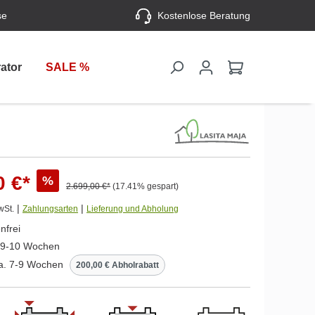
se
Kostenlose Beratung
ator
SALE %
0 €*
%
2.699,00 €*
(17.41% gespart)
|
|
wSt.
Zahlungsarten
Lieferung und Abholung
nfrei
. 9-10 Wochen
ca. 7-9 Wochen
200,00 € Abholrabatt