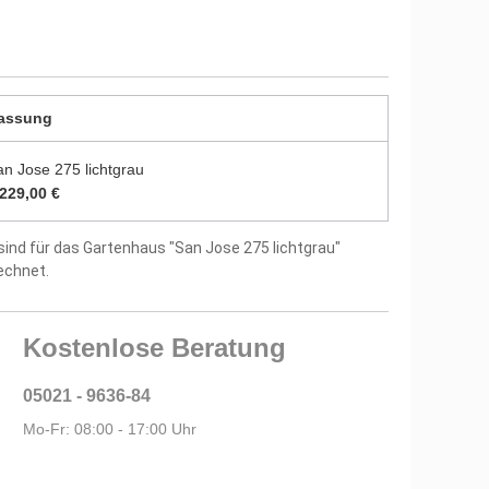
durch zwei Farbschichten endbehandelt
utz vor Witterungseinflüssen und Bläuepilzen
5 mm starken Dachbrettern
assung
ptional
an Jose 275 lichtgrau
.229,00 €
itung und Montagematerial im Lieferumfang
sind für das Gartenhaus "San Jose 275 lichtgrau"
tellergarantie
echnet.
Kostenlose Beratung
05021 - 9636-84
Mo-Fr: 08:00 - 17:00 Uhr