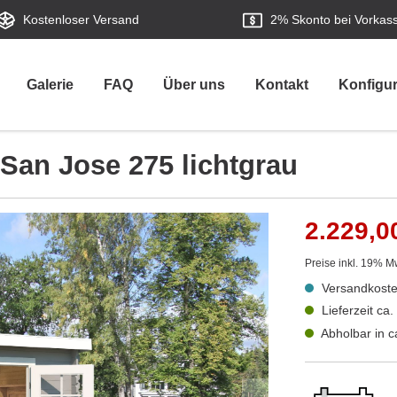
Kostenloser Versand
2%
Skonto bei Vorkas
Galerie
FAQ
Über uns
Kontakt
Konfigur
San Jose 275 lichtgrau
2.229,0
Preise inkl. 19% M
Versandkoste
Lieferzeit ca
Abholbar in 