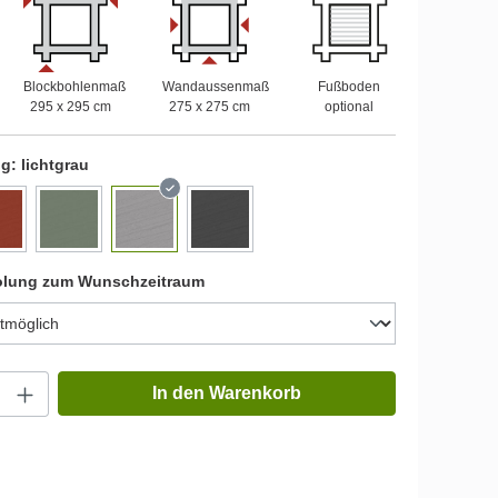
Blockbohlenmaß
Wandaussenmaß
Fußboden
295 x 295 cm
275 x 275 cm
optional
ng:
lichtgrau
olung zum Wunschzeitraum
In den Warenkorb