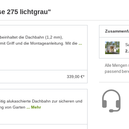
ellten Foto abweichen können. Besonders die
werkseitig 
 Modelle dar. Alle Maße sind Circa-Angaben.
e 275 lichtgrau"
idealer Sch
Dach aus 1
Zusammenf
inhaltet die Dachbahn (1,2 mm),
Fußboden o
mit Griff und die Montageanleitung. Mit die
...
S
2
Montageanle
enthalten
Alle Mengen 
5 Jahre Hers
passend ber
339,00 €*
itig alukaschierte Dachbahn zur sicheren und
ng von Garten
... Mehr