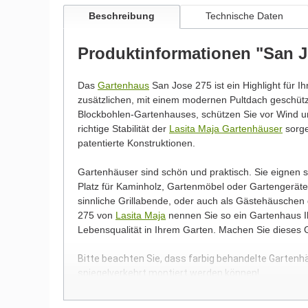
Beschreibung
Technische Daten
Produktinformationen "San J
Das
Gartenhaus
San Jose 275 ist ein Highlight für I
zusätzlichen, mit einem modernen Pultdach geschü
Blockbohlen-Gartenhauses, schützen Sie vor Wind un
richtige Stabilität der
Lasita Maja Gartenhäuser
sorge
patentierte Konstruktionen.
Gartenhäuser sind schön und praktisch. Sie eignen
Platz für Kaminholz, Gartenmöbel oder Gartengeräte.
sinnliche Grillabende, oder auch als Gästehäuschen
275 von
Lasita Maja
nennen Sie so ein Gartenhaus Ih
Lebensqualität in Ihrem Garten. Machen Sie dieses
Bitte beachten Sie, dass farbig behandelte Gartenh
spiegelverkehrt montiert werden können!
Wir möchten Sie an dieser Stelle darauf hinweisen, 