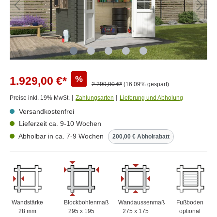
%
1.929,00 €*
2.299,00 €*
(16.09% gespart)
|
|
Preise inkl. 19% MwSt.
Zahlungsarten
Lieferung und Abholung
Versandkostenfrei
Lieferzeit ca. 9-10 Wochen
Abholbar in ca. 7-9 Wochen
200,00 € Abholrabatt
Wandstärke
Blockbohlenmaß
Wandaussenmaß
Fußboden
28 mm
295 x 195
275 x 175
optional