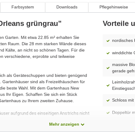
Farbsystem
Downloads
Pflegehinweise
Orleans grüngrau"
Vorteile
ren Garten. Mit etwa 22.85 m² erhalten Sie
nordisches 
tzten Raum. Die 28 mm starken Wände dieses
d Kälte, an nicht so schönen Tagen. Für die
winddichte 
n verschiedene, erprobte und teilweise
massive Blo
gerade gefr
 sich als Geräteschuppen und bieten genügend
 Gartenhäuser sind als Freizeithäuschen für
Leimholzrah
n die beste Wahl. Mit dem Gartenhaus New
Einstiegssc
s Ihr Eigen. Schaffen Sie sich ein Stück
Schloss mit 
 Gartenhaus zu Ihrem zweiten Zuhause.
Doppeltür m
äuser aufgrund des einseitigen Anstrichs nicht
Mehr anzeigen
spiegelverk
Modell)
dass alle Produkte ständig weiterentwickelt