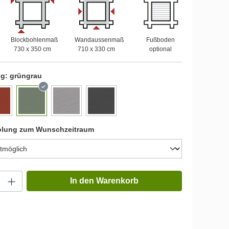
Blockbohlenmaß
Wandaussenmaß
Fußboden
730 x 350 cm
710 x 330 cm
optional
ng:
grüngrau
olung zum Wunschzeitraum
In den Warenkorb