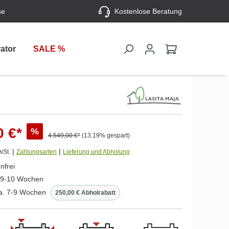
se
Kostenlose Beratung
ator
SALE %
0 €*
%
4.549,00 €*
(13.19% gespart)
|
|
wSt.
Zahlungsarten
Lieferung und Abholung
nfrei
. 9-10 Wochen
ca. 7-9 Wochen
250,00 € Abholrabatt