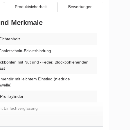
Produktsicherheit
Bewertungen
 und Merkmale
Fichtenholz
Chaletschnitt-Eckverbindung
ckbohlen mit Nut und -Feder, Blockbohlenenden
äst
mentür mit leichtem Einstieg (niedrige
hwelle)
Profilzylinder
it Einfachverglasung
ehrte Montage möglich (nur beim unbehandelten