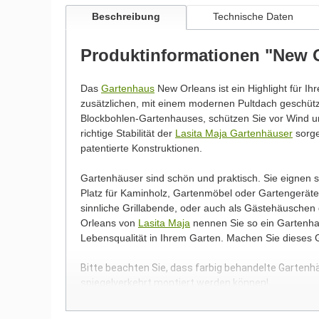
Beschreibung
Technische Daten
Produktinformationen "New 
Das
Gartenhaus
New Orleans ist ein Highlight für Ih
zusätzlichen, mit einem modernen Pultdach geschü
Blockbohlen-Gartenhauses, schützen Sie vor Wind un
richtige Stabilität der
Lasita Maja Gartenhäuser
sorge
patentierte Konstruktionen.
Gartenhäuser sind schön und praktisch. Sie eignen
Platz für Kaminholz, Gartenmöbel oder Gartengeräte.
sinnliche Grillabende, oder auch als Gästehäusche
Orleans von
Lasita Maja
nennen Sie so ein Gartenhau
Lebensqualität in Ihrem Garten. Machen Sie dieses
Bitte beachten Sie, dass farbig behandelte Gartenh
spiegelverkehrt montiert werden können!
Wir möchten Sie an dieser Stelle darauf hinweisen, 