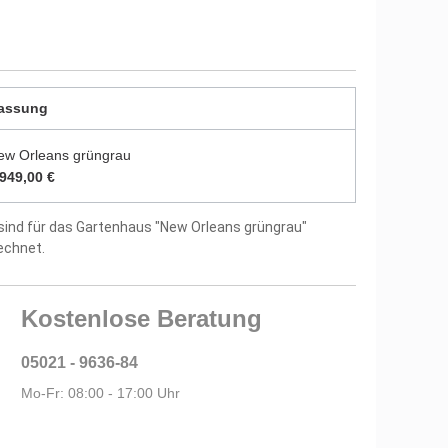
durch zwei Farbschichten endbehandelt
utz vor Witterungseinflüssen und Bläuepilzen
5 mm starken Dachbrettern
assung
ptional
ew Orleans grüngrau
.949,00 €
itung und Montagematerial im Lieferumfang
sind für das Gartenhaus "New Orleans grüngrau"
tellergarantie
echnet.
Kostenlose Beratung
05021 - 9636-84
Mo-Fr: 08:00 - 17:00 Uhr