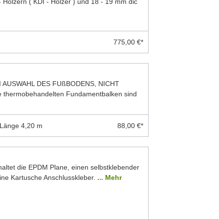
 Hölzern ( KDI - Hölzer ) und 18 - 19 mm dic
775,00 €*
I AUSWAHL DES FUßBODENS, NICHT
thermobehandelten Fundamentbalken sind
 Länge 4,20 m
88,00 €*
ltet die EPDM Plane, einen selbstklebender
eine Kartusche Anschlusskleber.
... Mehr