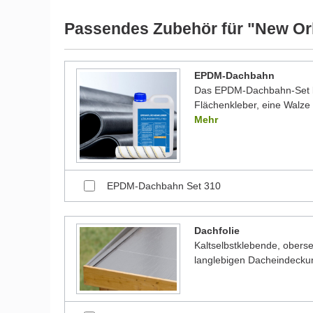
werden und dadurch kleine Details von dem dargest
Bilder unserer Kunden stellen teilweise modifizierte
Passendes Zubehör für "New Or
EPDM-Dachbahn
Das EPDM-Dachbahn-Set be
Flächenkleber, eine Walze 
Mehr
EPDM-Dachbahn Set 310
Dachfolie
Kaltselbstklebende, oberse
langlebigen Dacheindecku