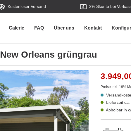
Kostenloser Versand
2%
Skonto bei Vorkas
Galerie
FAQ
Über uns
Kontakt
Konfigur
 New Orleans grüngrau
3.949,0
Preise inkl. 19% M
Versandkoste
Lieferzeit ca
Abholbar in 