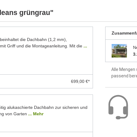
ellten Foto abweichen können. Besonders die
werkseitig 
 Modelle dar. Alle Maße sind Circa-Angaben.
leans grüngrau"
idealer Sch
Dach aus 1
Zusammenf
inhaltet die Dachbahn (1,2 mm),
Fußboden o
mit Griff und die Montageanleitung. Mit die
...
N
3
Montageanle
enthalten
Alle Mengen 
5 Jahre Hers
passend ber
699,00 €*
itig alukaschierte Dachbahn zur sicheren und
ng von Garten
... Mehr