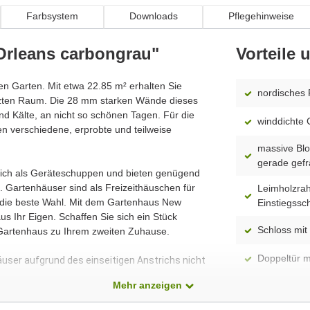
Farbsystem
Downloads
Pflegehinweise
Orleans carbongrau"
Vorteile
ren Garten. Mit etwa 22.85 m² erhalten Sie
nordisches 
tzten Raum. Die 28 mm starken Wände dieses
d Kälte, an nicht so schönen Tagen. Für die
winddichte 
n verschiedene, erprobte und teilweise
massive Blo
gerade gefr
 sich als Geräteschuppen und bieten genügend
 Gartenhäuser sind als Freizeithäuschen für
Leimholzrah
n die beste Wahl. Mit dem Gartenhaus New
Einstiegssc
s Ihr Eigen. Schaffen Sie sich ein Stück
Schloss mit 
 Gartenhaus zu Ihrem zweiten Zuhause.
Doppeltür m
äuser aufgrund des einseitigen Anstrichs nicht
Mehr anzeigen
spiegelverk
Modell)
dass alle Produkte ständig weiterentwickelt