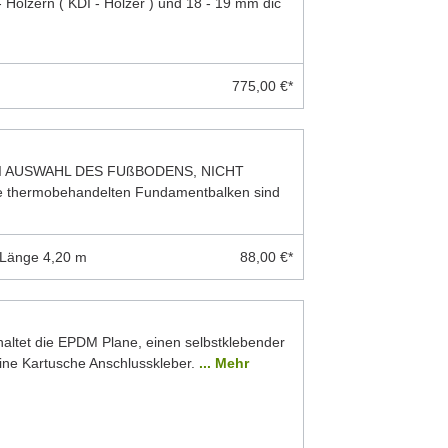
 Hölzern ( KDI - Hölzer ) und 18 - 19 mm dic
775,00 €*
I AUSWAHL DES FUßBODENS, NICHT
thermobehandelten Fundamentbalken sind
 Länge 4,20 m
88,00 €*
ltet die EPDM Plane, einen selbstklebender
eine Kartusche Anschlusskleber.
... Mehr