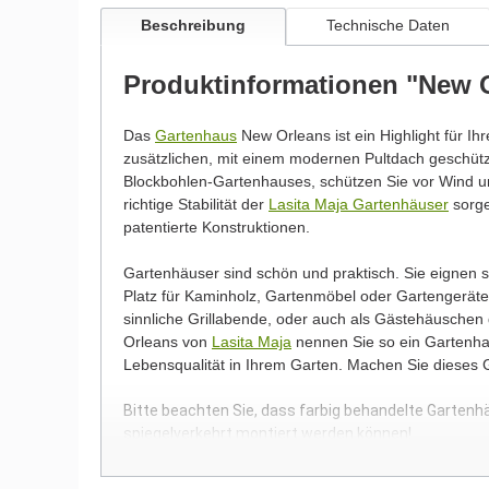
Beschreibung
Technische Daten
Produktinformationen "New 
Das
Gartenhaus
New Orleans ist ein Highlight für Ih
zusätzlichen, mit einem modernen Pultdach geschü
Blockbohlen-Gartenhauses, schützen Sie vor Wind un
richtige Stabilität der
Lasita Maja Gartenhäuser
sorge
patentierte Konstruktionen.
Gartenhäuser sind schön und praktisch. Sie eignen
Platz für Kaminholz, Gartenmöbel oder Gartengeräte.
sinnliche Grillabende, oder auch als Gästehäusche
Orleans von
Lasita Maja
nennen Sie so ein Gartenhau
Lebensqualität in Ihrem Garten. Machen Sie dieses
Bitte beachten Sie, dass farbig behandelte Gartenh
spiegelverkehrt montiert werden können!
Wir möchten Sie an dieser Stelle darauf hinweisen, 