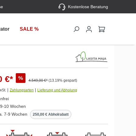
se
Kostenlose Beratung
ator
SALE %
0 €*
%
4.549,00 €*
(13.19% gespart)
|
|
wSt.
Zahlungsarten
Lieferung und Abholung
nfrei
. 9-10 Wochen
ca. 7-9 Wochen
250,00 € Abholrabatt