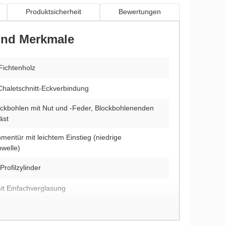
Produktsicherheit
Bewertungen
 und Merkmale
Fichtenholz
Chaletschnitt-Eckverbindung
ckbohlen mit Nut und -Feder, Blockbohlenenden
äst
mentür mit leichtem Einstieg (niedrige
hwelle)
Profilzylinder
it Einfachverglasung
ehrte Montage möglich (nur beim unbehandelten