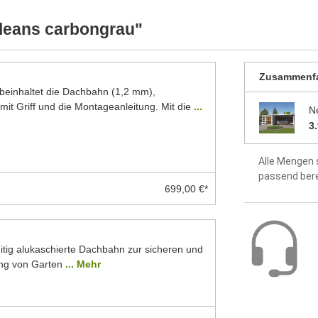
ellten Foto abweichen können. Besonders die
werkseitig 
 Modelle dar. Alle Maße sind Circa-Angaben.
leans carbongrau"
idealer Sch
Dach aus 1
Zusammenf
inhaltet die Dachbahn (1,2 mm),
Fußboden o
mit Griff und die Montageanleitung. Mit die
...
N
3
Montageanle
enthalten
Alle Mengen 
5 Jahre Hers
passend ber
699,00 €*
itig alukaschierte Dachbahn zur sicheren und
ng von Garten
... Mehr