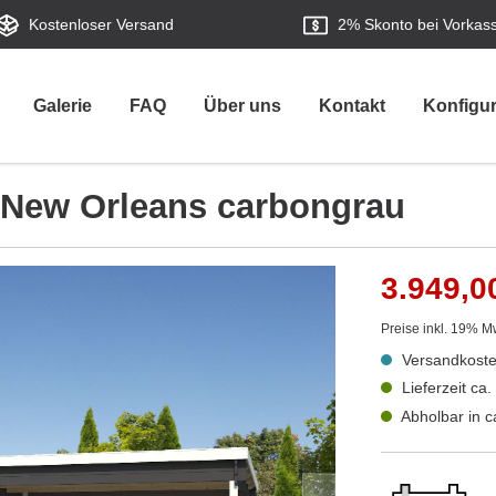
Kostenloser Versand
2%
Skonto bei Vorkas
Galerie
FAQ
Über uns
Kontakt
Konfigur
 New Orleans carbongrau
3.949,0
Preise inkl. 19% M
Versandkoste
Lieferzeit ca
Abholbar in 