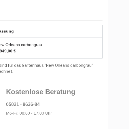
durch zwei Farbschichten endbehandelt
utz vor Witterungseinflüssen und Bläuepilzen
5 mm starken Dachbrettern
assung
ptional
ew Orleans carbongrau
.949,00 €
itung und Montagematerial im Lieferumfang
sind für das Gartenhaus "New Orleans carbongrau"
tellergarantie
echnet.
Kostenlose Beratung
05021 - 9636-84
Mo-Fr: 08:00 - 17:00 Uhr