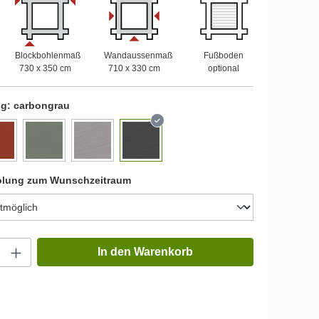
Blockbohlenmaß
Wandaussenmaß
Fußboden
730 x 350 cm
710 x 330 cm
optional
ng:
carbongrau
olung zum Wunschzeitraum
In den Warenkorb