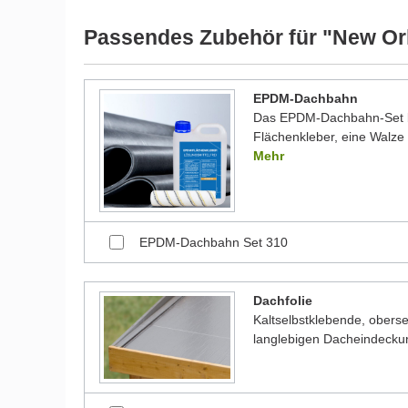
werden und dadurch kleine Details von dem dargest
Bilder unserer Kunden stellen teilweise modifizierte
Passendes Zubehör für "New Or
EPDM-Dachbahn
Das EPDM-Dachbahn-Set be
Flächenkleber, eine Walze 
Mehr
EPDM-Dachbahn Set 310
Dachfolie
Kaltselbstklebende, oberse
langlebigen Dacheindecku