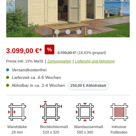
%
3.099,00 €*
3.799,00 €*
(18.43% gespart)
|
|
Preise inkl. 19% MwSt.
Zahlungsarten
Lieferung und Abholung
Versandkostenfrei
Lieferzeit ca. 4-6 Wochen
Abholbar in ca. 2-4 Wochen
250,00 € Abholrabatt
Wandstärke
Blockbohlenmaß
Wandaussenmaß
inklusive
28 mm
520 x 320
500 x 300
Fußboden