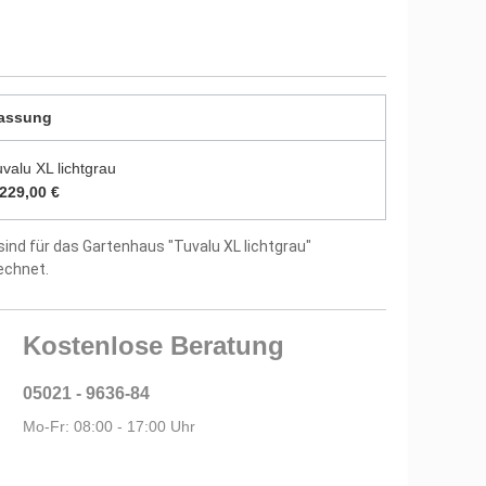
durch zwei Farbschichten endbehandelt
utz vor Witterungseinflüssen und Bläuepilzen
assung
8 mm starken Dachbrettern
valu XL lichtgrau
us 18 mm starken Fußbodenbrettern
.229,00 €
itung und Montagematerial im Lieferumfang
sind für das Gartenhaus "Tuvalu XL lichtgrau"
echnet.
tellergarantie
Kostenlose Beratung
05021 - 9636-84
Mo-Fr: 08:00 - 17:00 Uhr