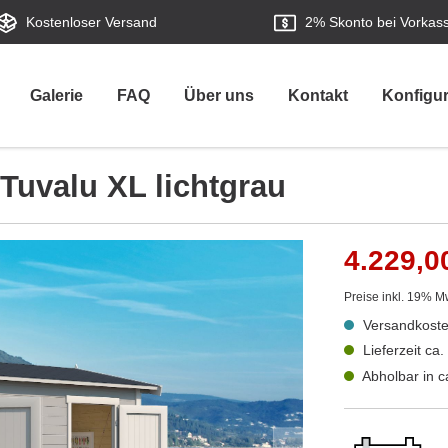
Kostenloser Versand
2%
Skonto bei Vorkas
Galerie
FAQ
Über uns
Kontakt
Konfigur
Tuvalu XL lichtgrau
4.229,0
Preise inkl. 19% M
Versandkoste
Lieferzeit ca
Abholbar in 