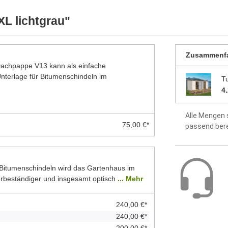
Modell)
ellten Foto abweichen können. Besonders die
 Modelle dar. Alle Maße sind Circa-Angaben.
XL lichtgrau"
werkseitig 
idealer Sch
Zusammenf
 Dachpappe V13 kann als einfache
Dach aus 1
terlage für Bitumenschindeln im
Tu
Fußboden a
4
Montageanle
Alle Mengen 
enthalten
75,00 €*
passend ber
2 Jahre Hers
Bitumenschindeln wird das Gartenhaus im
erbeständiger und insgesamt optisch
... Mehr
240,00 €*
240,00 €*