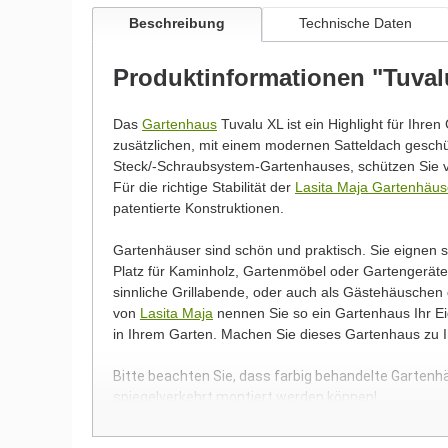
Beschreibung
Technische Daten
Produktinformationen "Tuval
Das
Gartenhaus
Tuvalu XL ist ein Highlight für Ihren
zusätzlichen, mit einem modernen Satteldach gesc
Steck/-Schraubsystem-Gartenhauses, schützen Sie v
Für die richtige Stabilität der
Lasita Maja Gartenhäus
patentierte Konstruktionen.
Gartenhäuser sind schön und praktisch. Sie eignen
Platz für Kaminholz, Gartenmöbel oder Gartengeräte.
sinnliche Grillabende, oder auch als Gästehäuschen
von
Lasita Maja
nennen Sie so ein Gartenhaus Ihr Eig
in Ihrem Garten. Machen Sie dieses Gartenhaus zu 
Bitte beachten Sie, dass farbig behandelte Gartenh
spiegelverkehrt montiert werden können!
Wir möchten Sie an dieser Stelle darauf hinweisen, 