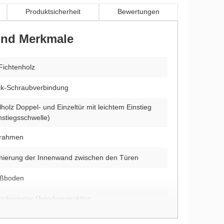
Produktsicherheit
Bewertungen
 und Merkmale
Fichtenholz
k-Schraubverbindung
holz Doppel- und Einzeltür mit leichtem Einstieg
nstiegsschwelle)
rrahmen
ionierung der Innenwand zwischen den Türen
ußboden
prägnierter Unterkonstruktion
ehrte Montage möglich (nur beim unbehandelten