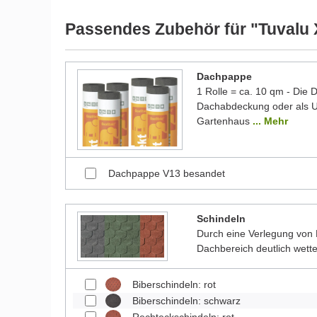
werden und dadurch kleine Details von dem dargest
Bilder unserer Kunden stellen teilweise modifizierte
Passendes Zubehör für "Tuvalu 
Dachpappe
1 Rolle = ca. 10 qm - Die
Dachabdeckung oder als Un
Gartenhaus
... Mehr
Dachpappe V13 besandet
Schindeln
Durch eine Verlegung von 
Dachbereich deutlich wett
Biberschindeln: rot
Biberschindeln: schwarz