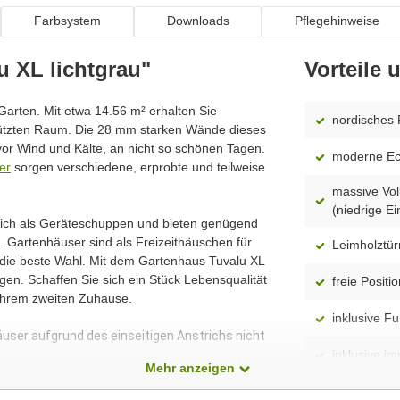
Farbsystem
Downloads
Pflegehinweise
u XL lichtgrau"
Vorteile
 Garten. Mit etwa 14.56 m² erhalten Sie
nordisches 
hützten Raum. Die 28 mm starken Wände dieses
or Wind und Kälte, an nicht so schönen Tagen.
moderne Ec
er
sorgen verschiedene, erprobte und teilweise
massive Voll
(niedrige Ei
 sich als Geräteschuppen und bieten genügend
 Gartenhäuser sind als Freizeithäuschen für
Leimholztü
 die beste Wahl. Mit dem Gartenhaus Tuvalu XL
en. Schaffen Sie sich ein Stück Lebensqualität
freie Posit
Ihrem zweiten Zuhause.
inklusive F
äuser aufgrund des einseitigen Anstrichs nicht
inklusive im
Mehr anzeigen
spiegelverk
dass alle Produkte ständig weiterentwickelt