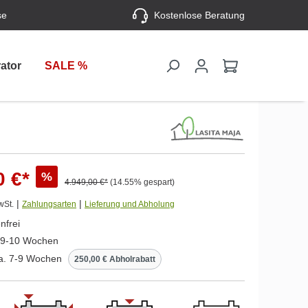
se
Kostenlose Beratung
ator
SALE %
0 €*
%
4.949,00 €*
(14.55% gespart)
|
|
wSt.
Zahlungsarten
Lieferung und Abholung
nfrei
. 9-10 Wochen
ca. 7-9 Wochen
250,00 € Abholrabatt