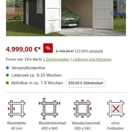
%
4.999,00 €*
5.749,00 €*
(13.05% gespart)
|
|
Preise inkl. 19% MwSt.
Zahlungsarten
Lieferung und Abholung
Versandkostenfrei
Lieferzeit ca. 9-10 Wochen
Abholbar in ca. 7-9 Wochen
250,00 € Abholrabatt
Wandstärke
Blockbohlenmaß
Wandaussenmaß
ohne
40 mm
400 x 560
380 x 540
Fußboden