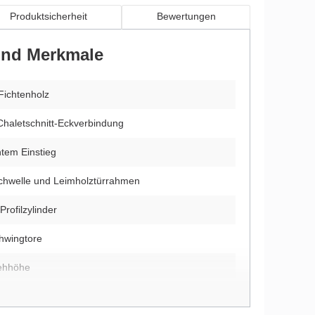
Produktsicherheit
Bewertungen
 und Merkmale
Fichtenholz
Chaletschnitt-Eckverbindung
htem Einstieg
chwelle und Leimholztürrahmen
Profilzylinder
chwingtore
tehhöhe
ate Räume