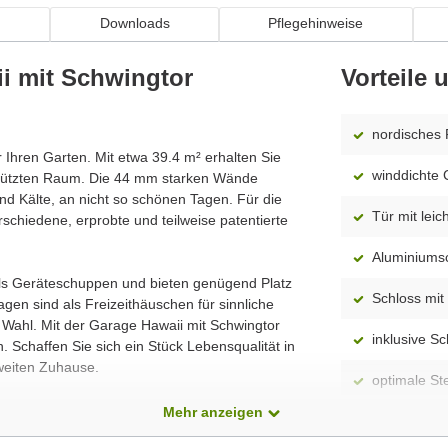
n
Downloads
Pflegehinweise
i mit Schwingtor
Vorteile
nordisches 
ür Ihren Garten. Mit etwa 39.4 m² erhalten Sie
winddichte 
hützten Raum. Die 44 mm starken Wände
d Kälte, an nicht so schönen Tagen. Für die
Tür mit leic
schiedene, erprobte und teilweise patentierte
Aluminiums
als Geräteschuppen und bieten genügend Platz
Schloss mit 
en sind als Freizeithäuschen für sinnliche
 Wahl. Mit der Garage Hawaii mit Schwingtor
inklusive S
 Schaffen Sie sich ein Stück Lebensqualität in
weiten Zuhause.
optimale S
dass alle Produkte ständig weiterentwickelt
Mehr anzeigen
zwei separ
ellten Foto abweichen können. Besonders die