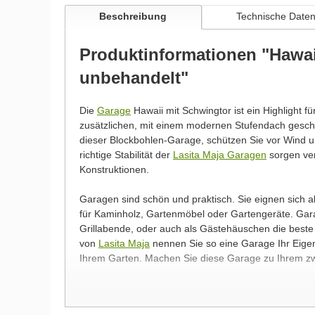
Beschreibung
Technische Date
Produktinformationen "Hawai
unbehandelt"
Die
Garage
Hawaii mit Schwingtor ist ein Highlight f
zusätzlichen, mit einem modernen Stufendach gesc
dieser Blockbohlen-Garage, schützen Sie vor Wind un
richtige Stabilität der
Lasita Maja Garagen
sorgen ver
Konstruktionen.
Garagen sind schön und praktisch. Sie eignen sich 
für Kaminholz, Gartenmöbel oder Gartengeräte. Garag
Grillabende, oder auch als Gästehäuschen die beste
von
Lasita Maja
nennen Sie so eine Garage Ihr Eigen.
Ihrem Garten. Machen Sie diese Garage zu Ihrem z
Wir möchten Sie an dieser Stelle darauf hinweisen, 
werden und dadurch kleine Details von dem dargest