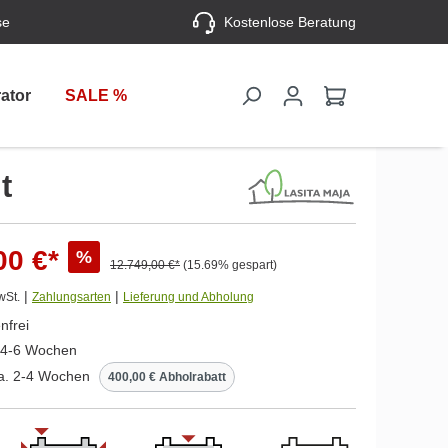
se
Kostenlose Beratung
ator
SALE %
t
00 €*
%
12.749,00 €*
(15.69% gespart)
|
|
wSt.
Zahlungsarten
Lieferung und Abholung
nfrei
. 4-6 Wochen
ca. 2-4 Wochen
400,00 € Abholrabatt