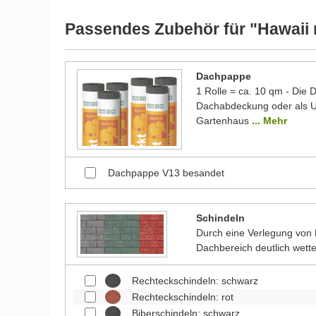
Bilder unserer Kunden stellen teilweise modifizierte
Passendes Zubehör für "Hawaii 
Dachpappe
1 Rolle = ca. 10 qm - Die
Dachabdeckung oder als Un
Gartenhaus
... Mehr
Dachpappe V13 besandet
Schindeln
Durch eine Verlegung von 
Dachbereich deutlich wett
Rechteckschindeln: schwarz
Rechteckschindeln: rot
Biberschindeln: schwarz