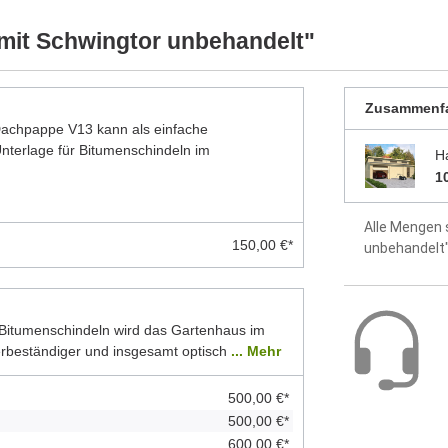
 Modelle dar. Alle Maße sind Circa-Angaben.
Dach aus 1
mit Schwingtor unbehandelt"
Montageanle
enthalten
Zusammenf
5 Jahre Hers
 Dachpappe V13 kann als einfache
terlage für Bitumenschindeln im
H
1
Alle Mengen 
150,00 €*
unbehandelt
Bitumenschindeln wird das Gartenhaus im
erbeständiger und insgesamt optisch
... Mehr
500,00 €*
500,00 €*
600,00 €*