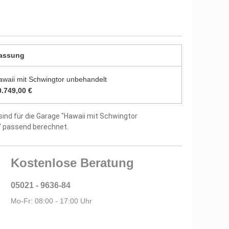
8 mm starken Dachbrettern
itung und Montagematerial im Lieferumfang
assung
tellergarantie
awaii mit Schwingtor unbehandelt
0.749,00 €
sind für die Garage "Hawaii mit Schwingtor
" passend berechnet.
Kostenlose Beratung
05021 - 9636-84
Mo-Fr: 08:00 - 17:00 Uhr