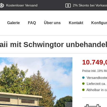
Kostenloser Versand
2%
Skonto bei Vorkas
Galerie
FAQ
Über uns
Kontakt
Konfigur
aii mit Schwingtor unbehandel
10.749,
Preise inkl. 19% M
Versandkoste
Lieferzeit ca
Abholbar in 