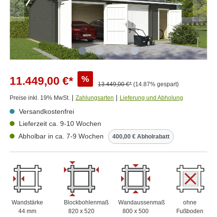
%
11.449,00 €*
13.449,00 €*
(14.87% gespart)
|
|
Preise inkl. 19% MwSt.
Zahlungsarten
Lieferung und Abholung
Versandkostenfrei
Lieferzeit ca. 9-10 Wochen
Abholbar in ca. 7-9 Wochen
400,00 € Abholrabatt
Wandstärke
Blockbohlenmaß
Wandaussenmaß
ohne
44 mm
820 x 520
800 x 500
Fußboden