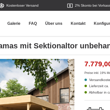
Kostenloser Versand
2%
Skonto bei Vorkas
Galerie
FAQ
Über uns
Kontakt
Konfigur
amas mit Sektionaltor unbehan
7.779,0
Preise inkl. 19% M
Versandkoste
Lieferzeit ca
Abholbar in 