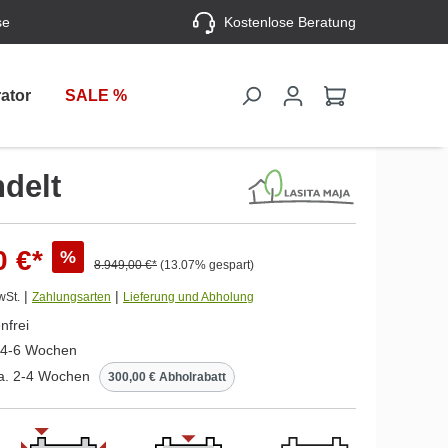
se
Kostenlose Beratung
ator
SALE %
delt
0 €*
%
8.949,00 €*
(13.07% gespart)
|
|
wSt.
Zahlungsarten
Lieferung und Abholung
nfrei
. 4-6 Wochen
ca. 2-4 Wochen
300,00 € Abholrabatt