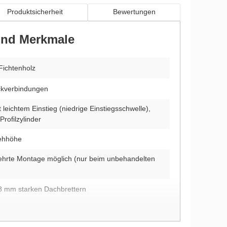
Produktsicherheit
Bewertungen
 und Merkmale
Fichtenholz
kverbindungen
t leichtem Einstieg (niedrige Einstiegsschwelle),
Profilzylinder
tehhöhe
ehrte Montage möglich (nur beim unbehandelten
8 mm starken Dachbrettern
itung und Montagematerial im Lieferumfang