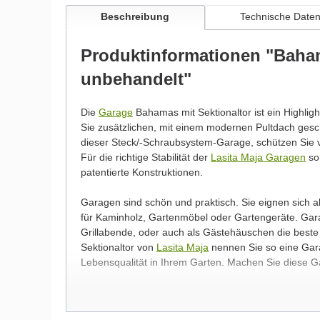
Beschreibung
Technische Date
Produktinformationen "Baham
unbehandelt"
Die
Garage
Bahamas mit Sektionaltor ist ein Highligh
Sie zusätzlichen, mit einem modernen Pultdach ge
dieser Steck/-Schraubsystem-Garage, schützen Sie v
Für die richtige Stabilität der
Lasita Maja Garagen
sor
patentierte Konstruktionen.
Garagen sind schön und praktisch. Sie eignen sich 
für Kaminholz, Gartenmöbel oder Gartengeräte. Garag
Grillabende, oder auch als Gästehäuschen die best
Sektionaltor von
Lasita Maja
nennen Sie so eine Gara
Lebensqualität in Ihrem Garten. Machen Sie diese 
Wir möchten Sie an dieser Stelle darauf hinweisen, 
werden und dadurch kleine Details von dem dargest