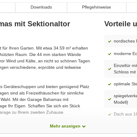
n
Downloads
Pflegehinweise
as mit Sektionaltor
Vorteile
nordisches 
t für Ihren Garten. Mit etwa 34.59 m² erhalten
moderne Ec
schützten Raum. Die 44 mm starken Wände
or Wind und Kälte, an nicht so schönen Tagen.
Einzeltür mi
gen verschiedene, erprobte und teilweise
Schloss mit 
optimale S
als Geräteschuppen und bieten genügend Platz
en sind als Freizeithäuschen für sinnliche
spiegelverk
e Wahl. Mit der Garage Bahamas mit
Modell)
ge Ihr Eigen. Schaffen Sie sich ein Stück
Garage zu Ihrem zweiten Zuhause.
Dach aus 1
dass alle Produkte ständig weiterentwickelt
Mehr anzeigen
Montageanle
ellten Foto abweichen können. Besonders die
enthalten