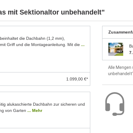
 Modelle dar. Alle Maße sind Circa-Angaben.
5 Jahre Hers
 mit Sektionaltor unbehandelt"
Zusammenf
inhaltet die Dachbahn (1,2 mm),
mit Griff und die Montageanleitung. Mit die
...
B
7
Alle Mengen 
unbehandelt
1.099,00 €*
itig alukaschierte Dachbahn zur sicheren und
ng von Garten
... Mehr