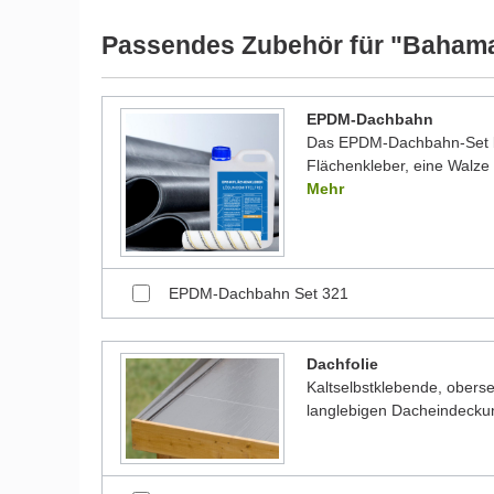
Bilder unserer Kunden stellen teilweise modifizierte
Passendes Zubehör für "Bahamas
EPDM-Dachbahn
Das EPDM-Dachbahn-Set be
Flächenkleber, eine Walze 
Mehr
EPDM-Dachbahn Set 321
Dachfolie
Kaltselbstklebende, oberse
langlebigen Dacheindecku