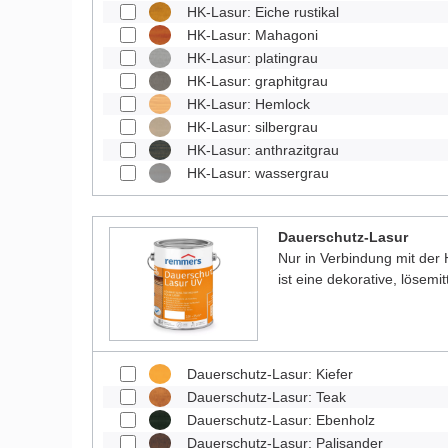
HK-Lasur: Eiche rustikal
HK-Lasur: Mahagoni
HK-Lasur: platingrau
HK-Lasur: graphitgrau
HK-Lasur: Hemlock
HK-Lasur: silbergrau
HK-Lasur: anthrazitgrau
HK-Lasur: wassergrau
Dauerschutz-Lasur
Nur in Verbindung mit der
ist eine dekorative, lösemit
Dauerschutz-Lasur: Kiefer
Dauerschutz-Lasur: Teak
Dauerschutz-Lasur: Ebenholz
Dauerschutz-Lasur: Palisander