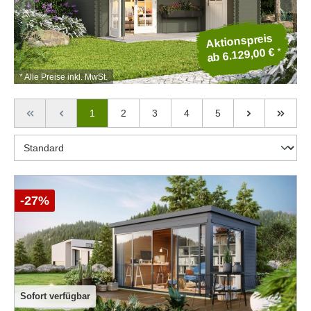
Aktionspreis
*
ab 6.129,00 €
* Alle Preise inkl. MwSt.
1
2
3
4
5
-27%
Sofort verfügbar