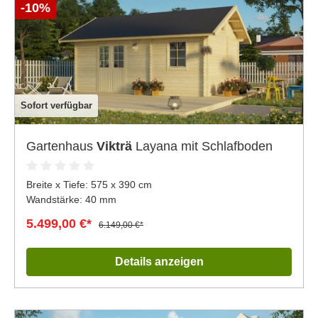
-10%
Sofort verfügbar
Gartenhaus
Vikträ
Layana mit Schlafboden
Breite x Tiefe:
575 x 390 cm
Wandstärke: 40 mm
5.499,00 €*
6.149,00 €*
Details anzeigen