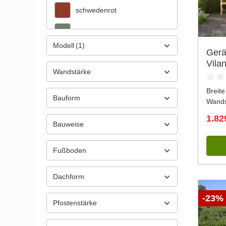
schwedenrot
grüngrau
Modell
(1)
Ger
lichtgrau
Wandstärke
carbongrau
Breite
anthrazit
Bauform
Wands
imprägniert
1.82
Bauweise
lasiert
Fußboden
Granitgrau
Dachform
Lichtgrau
-23%
Weiß
Pfostenstärke
Weiß/EW