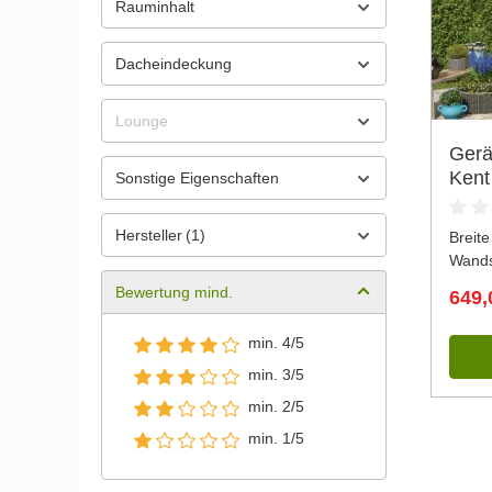
Rauminhalt
Dacheindeckung
Lounge
Ger
Kent
Sonstige Eigenschaften
Hersteller
(1)
Breite
Wands
Bewertung mind.
649,
min. 4/5
min. 3/5
min. 2/5
min. 1/5