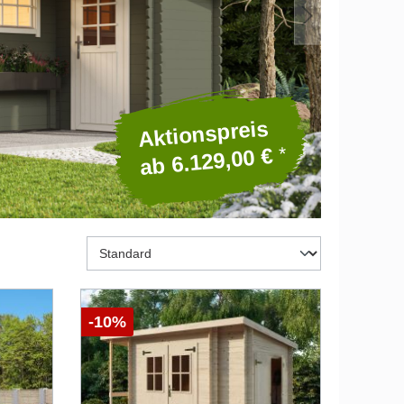
Aktionspreis
*
ab 6.129,00 €
* Alle Pre
-10%