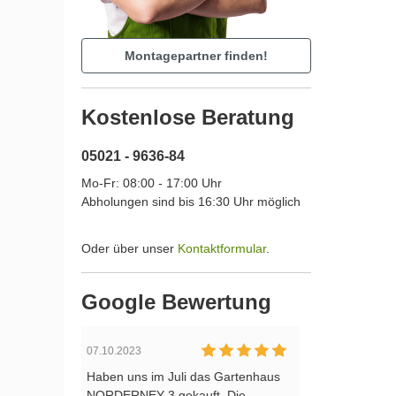
Montagepartner finden!
Kostenlose Beratung
05021 - 9636-84
Mo-Fr: 08:00 - 17:00 Uhr
Abholungen sind bis 16:30 Uhr möglich
Oder über unser
Kontaktformular
.
Google Bewertung
11.06.2023
24.04.2
enhaus
Alles Bestens 👍 gute Ware, sehr
Gartenh
freundlich, fristgerechte Lieferung.
der Auf