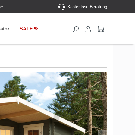
se
Kostenlose Beratung
ator
SALE %
-13%