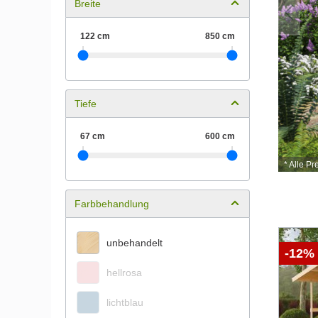
Breite
Aktionspreis
Tiefe
*
ab 1.499,00 €
* Alle Pr
Farbbehandlung
unbehandelt
-12%
hellrosa
lichtblau