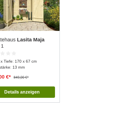
ätehaus
Lasita Maja
 1
 x Tiefe:
170 x 67 cm
tärke: 13 mm
00 €*
849,00 €*
Details anzeigen