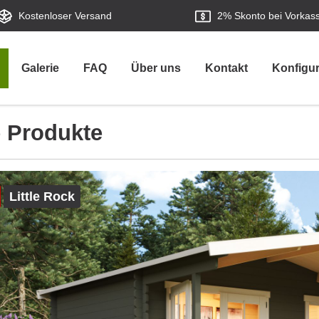
Kostenloser Versand
2%
Skonto bei Vorkas
Galerie
FAQ
Über uns
Kontakt
Konfigur
e Produkte
Little Rock